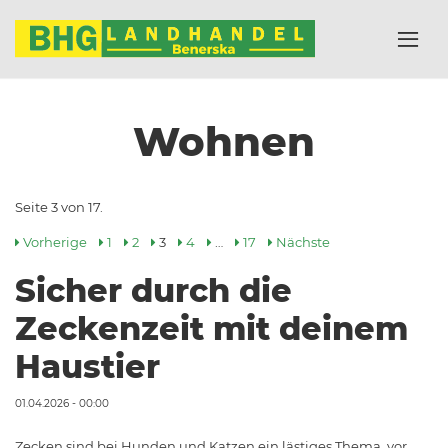
Wohnen
Seite 3 von 17.
Vorherige
1
2
3
4
…
17
Nächste
Sicher durch die
Zeckenzeit mit deinem
Haustier
01.04.2026 - 00:00
Zecken sind bei Hunden und Katzen ein lästiges Thema, vor