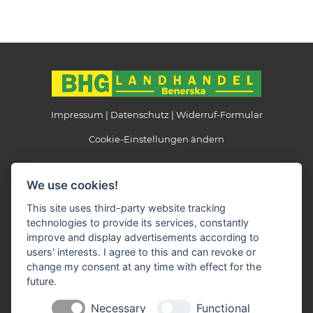
Impressum
Datenschutz
Widerruf-Formular
Cookie-Einstellungen ändern
Landhandel Benerska
We use cookies!
Beethovenstraße 6
39524 Schönhausen
This site uses third-party website tracking
technologies to provide its services, constantly
Telefon: 039323 / 38346
improve and display advertisements according to
Telefax: 039323 / 38850
users' interests. I agree to this and can revoke or
E-Mail:
info(at)landhandel-benerska.de
change my consent at any time with effect for the
future.
Öffnungszeiten:
Necessary
Functional