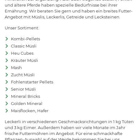
und ältere Pferde haben spezielle Bedürfnisse bei ihrer
Ernährung. Wir beraten Sie gern und haben ein breites Futter-
Angebot mit Müslis, Leckerlis, Getreide und Lecksteinen.
Unser Sortiment:
Kombi-Pellets
Classic Müsli
Heu Cubes
Kräuter Müsli
Mash
Zucht Müsli
Fohlenstarter Pellets
Senior Müsli
Mineral Bricks
Golden Mineral
Maisflocken, Hafer
Leckerli in verschiedenen Geschmacksrichtungen in 1 kg Tüten
und 3 kg Eimer. Außerdem haben wir viele Monate im Jahr
frische Futtermöhren im Angebot. Für eine schmackhafte
Pflanzen-Auswahl auf der Weide bekommen Sie bei uns