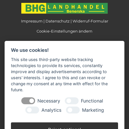
Impressum
Datenschutz
Widerruf-Formular
Cookie-Einstellungen ändern
Landhandel Benerska
We use cookies!
Beethovenstraße 6
39524 Schönhausen
This site uses third-party website tracking
technologies to provide its services, constantly
Telefon: 039323 / 38346
improve and display advertisements according to
Telefax: 039323 / 38850
users' interests. I agree to this and can revoke or
E-Mail:
info(at)landhandel-benerska.de
change my consent at any time with effect for the
future.
Öffnungszeiten:
Necessary
Functional
Montag - Freitag: 08.30 - 12.00 + 14.30 - 18.00 Uhr
Samstag: 08.30 - 11.00 Uhr
Analytics
Marketing
Wir sind Partner der: