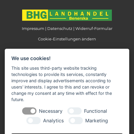
Impressum
Datenschutz
Widerruf-Formular
Cookie-Einstellungen ändern
Landhandel Benerska
We use cookies!
Beethovenstraße 6
39524 Schönhausen
This site uses third-party website tracking
technologies to provide its services, constantly
Telefon: 039323 / 38346
improve and display advertisements according to
Telefax: 039323 / 38850
users' interests. I agree to this and can revoke or
E-Mail:
info(at)landhandel-benerska.de
change my consent at any time with effect for the
future.
Öffnungszeiten:
Necessary
Functional
Montag - Freitag: 08.30 - 12.00 + 14.30 - 18.00 Uhr
Samstag: 08.30 - 11.00 Uhr
Analytics
Marketing