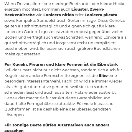
Wenn Du vor allem eine niedrige Beetkante oder kleine Hecke
ersetzen möchtest, kommen auch
Liguster
,
Zwerg-
Heckenkirsche
wie
Lonicera nitida
oder
Lonicera pileata
sowie kompakte Spindelstrauch-Sorten infrage. Diese Gehölze
gelten als schnittverträglich und eignen sich gut für klare
Linien im Garten. Liguster ist zudem robust gegenüber vielen
Böden und verträgt auch etwas Schatten, während Lonicera als
gut schnittverträglich und insgesamt recht unkompliziert
beschrieben wird. So lassen sich auch größere Buchsflächen
meist gut ersetzen.
Für Kugeln, Figuren und klare Formen ist die Eibe stark
Soll der Ersatz nicht nur dicht wachsen, sondern sich auch für
Kugeln oder andere Formschnitte eignen, ist die
Eibe
eine
besonders interessante Wahl. Fachlich wird sie immer wieder
als sehr gute Alternative genannt, weil sie sich sauber
schneiden lässt und auch aus altem Holz wieder austreibt.
Genau das macht sie für strukturierte Gartenbilder und
dauerhafte Formgehölze so attraktiv. Für viele klassische
Buchsformen ist sie deshalb eine der überzeugendsten
Lösungen.
Für sonnige Beete dürfen Alternativen auch anders
aussehen