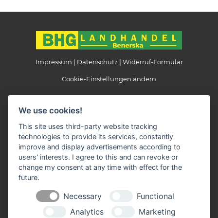
Impressum
Datenschutz
Widerruf-Formular
Cookie-Einstellungen ändern
Landhandel Benerska
We use cookies!
Beethovenstraße 6
39524 Schönhausen
This site uses third-party website tracking
technologies to provide its services, constantly
Telefon: 039323 / 38346
improve and display advertisements according to
Telefax: 039323 / 38850
users' interests. I agree to this and can revoke or
E-Mail:
info(at)landhandel-benerska.de
change my consent at any time with effect for the
future.
Öffnungszeiten:
Necessary
Functional
Montag - Freitag: 08.30 - 12.00 + 14.30 - 18.00 Uhr
Samstag: 08.30 - 11.00 Uhr
Analytics
Marketing