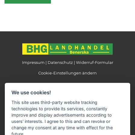
Impressum
Datenschutz
Widerruf-Formular
Cookie-Einstellungen ändern
Landhandel Benerska
We use cookies!
Beethovenstraße 6
39524 Schönhausen
This site uses third-party website tracking
technologies to provide its services, constantly
Telefon: 039323 / 38346
improve and display advertisements according to
Telefax: 039323 / 38850
users' interests. I agree to this and can revoke or
E-Mail:
info(at)landhandel-benerska.de
change my consent at any time with effect for the
future.