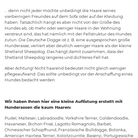
... denn nicht jeder möchte unbedingt die Haare seines
vierbeinigen Freundes auf dem Sofa oder auf der Kleidung
haben. Tatsächlich hängt es aber nicht von der Größe des
Hundes ab, ob mehr oder weniger Haare in der Wohnung
verstreut sind, das hat nämlich mit der Fellstruktur des Hundes
zutun. Die Deutsche Dogge ist z. B. eine ausgesprochen große
Hunderasse, verliert aber deutlich weniger Haare als der kleine
Shetland Sheepdog. Das hängt damit zusammen, dass der
Shetland Sheepdog längeres und dichteres Fell hat.
Aber Achtung! Nicht haarend bedeutet nicht gleich weniger
pflegeaufwand. Das sollte unbedingt vor der Anschaffung eines
Hundes bedacht werden.
Wir haben Ihnen hier eine kleine Auflistung erstellt mit
Hunderassen die kaum Haaren:
Pudel, Malteser, Labradoodle, Yorkshire Terrier, Goldendoodle,
Havaneser, Bichon Frisé, Lagotto Romagnolo, Barbet,
Chinesischer Schopfhund, Französische Bulldogge, Bolonka,
American Hairless Terrier, Xoloitzcuintle, Basenji, Portugiesische