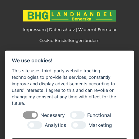
Impressum
Datenschutz
Widerruf-Formular
Cookie-Einstellungen ändern
Landhandel Benerska
We use cookies!
Beethovenstraße 6
39524 Schönhausen
This site uses third-party website tracking
technologies to provide its services, constantly
Telefon: 039323 / 38346
improve and display advertisements according to
Telefax: 039323 / 38850
users' interests. I agree to this and can revoke or
E-Mail:
info(at)landhandel-benerska.de
change my consent at any time with effect for the
future.
Öffnungszeiten:
Necessary
Functional
Montag - Freitag: 08.30 - 12.00 + 14.30 - 18.00 Uhr
Samstag: 08.30 - 11.00 Uhr
Analytics
Marketing