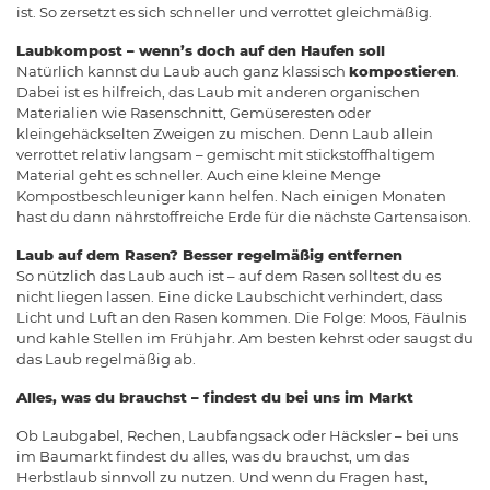
ist. So zersetzt es sich schneller und verrottet gleichmäßig.
Laubkompost – wenn’s doch auf den Haufen soll
Natürlich kannst du Laub auch ganz klassisch
kompostieren
.
Dabei ist es hilfreich, das Laub mit anderen organischen
Materialien wie Rasenschnitt, Gemüseresten oder
kleingehäckselten Zweigen zu mischen. Denn Laub allein
verrottet relativ langsam – gemischt mit stickstoffhaltigem
Material geht es schneller. Auch eine kleine Menge
Kompostbeschleuniger kann helfen. Nach einigen Monaten
hast du dann nährstoffreiche Erde für die nächste Gartensaison.
Laub auf dem Rasen? Besser regelmäßig entfernen
So nützlich das Laub auch ist – auf dem Rasen solltest du es
nicht liegen lassen. Eine dicke Laubschicht verhindert, dass
Licht und Luft an den Rasen kommen. Die Folge: Moos, Fäulnis
und kahle Stellen im Frühjahr. Am besten kehrst oder saugst du
das Laub regelmäßig ab.
Alles, was du brauchst – findest du bei uns im Markt
Ob Laubgabel, Rechen, Laubfangsack oder Häcksler – bei uns
im Baumarkt findest du alles, was du brauchst, um das
Herbstlaub sinnvoll zu nutzen. Und wenn du Fragen hast,