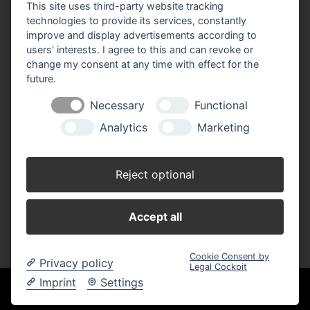
This site uses third-party website tracking
technologies to provide its services, constantly
Telefon: 039323 / 38346
improve and display advertisements according to
Telefax: 039323 / 38850
users' interests. I agree to this and can revoke or
E-Mail:
info(at)landhandel-benerska.de
change my consent at any time with effect for the
future.
Öffnungszeiten:
Necessary
Functional
Montag - Freitag: 08.30 - 12.00 + 14.30 - 18.00 Uhr
Samstag: 08.30 - 11.00 Uhr
Analytics
Marketing
Wir sind Partner der:
Reject optional
Accept all
Cookie Consent by
Privacy policy
Legal Cockpit
Imprint
Settings
Wir sind einer von über 150 ausgefuxxten
Märkten!