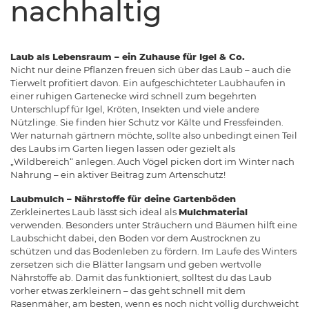
nachhaltig
Laub als Lebensraum – ein Zuhause für Igel & Co.
Nicht nur deine Pflanzen freuen sich über das Laub – auch die
Tierwelt profitiert davon. Ein aufgeschichteter Laubhaufen in
einer ruhigen Gartenecke wird schnell zum begehrten
Unterschlupf für Igel, Kröten, Insekten und viele andere
Nützlinge. Sie finden hier Schutz vor Kälte und Fressfeinden.
Wer naturnah gärtnern möchte, sollte also unbedingt einen Teil
des Laubs im Garten liegen lassen oder gezielt als
„Wildbereich“ anlegen. Auch Vögel picken dort im Winter nach
Nahrung – ein aktiver Beitrag zum Artenschutz!
Laubmulch – Nährstoffe für deine Gartenböden
Zerkleinertes Laub lässt sich ideal als
Mulchmaterial
verwenden. Besonders unter Sträuchern und Bäumen hilft eine
Laubschicht dabei, den Boden vor dem Austrocknen zu
schützen und das Bodenleben zu fördern. Im Laufe des Winters
zersetzen sich die Blätter langsam und geben wertvolle
Nährstoffe ab. Damit das funktioniert, solltest du das Laub
vorher etwas zerkleinern – das geht schnell mit dem
Rasenmäher, am besten, wenn es noch nicht völlig durchweicht