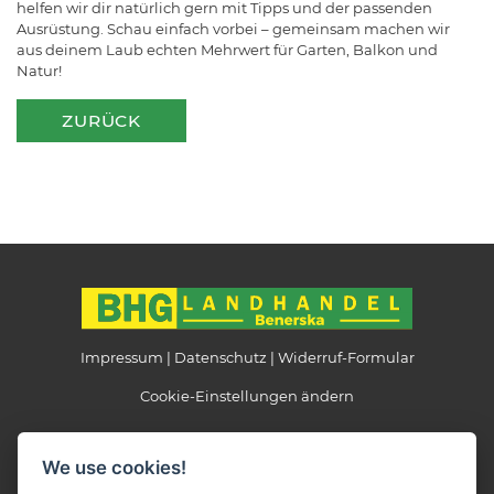
helfen wir dir natürlich gern mit Tipps und der passenden
Ausrüstung. Schau einfach vorbei – gemeinsam machen wir
aus deinem Laub echten Mehrwert für Garten, Balkon und
Natur!
ZURÜCK
Impressum
Datenschutz
Widerruf-Formular
Cookie-Einstellungen ändern
Landhandel Benerska
We use cookies!
Beethovenstraße 6
39524 Schönhausen